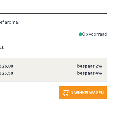
ief aroma.
Op voorraad
ct.
€ 26,00
bespaar
2
%
€ 25,50
bespaar
4
%
IN WINKELWAGEN