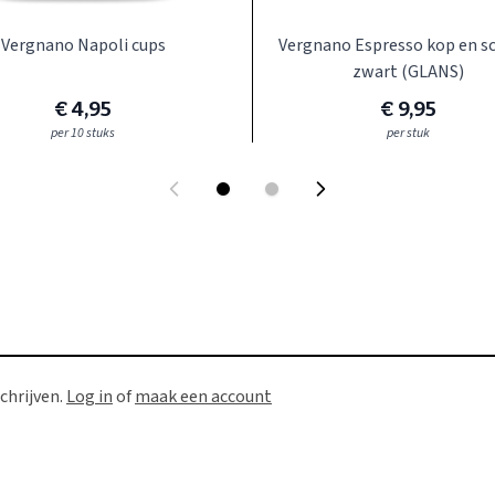
Vergnano Napoli cups
Vergnano Espresso kop en s
zwart (GLANS)
€ 4,95
€ 9,95
per 10 stuks
per stuk
chrijven.
Log in
of
maak een account