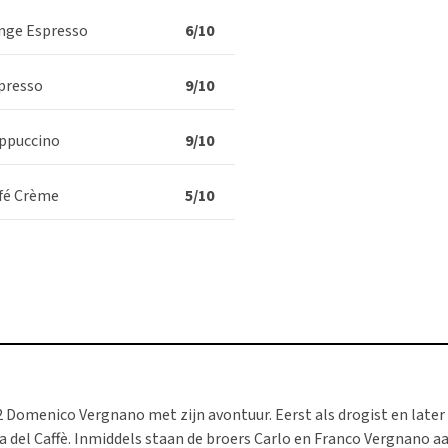
nge Espresso
6/10
presso
9/10
ppuccino
9/10
fé Crème
5/10
882 Domenico Vergnano met zijn avontuur. Eerst als drogist en later
sa del Caffè. Inmiddels staan de broers Carlo en Franco Vergnano 