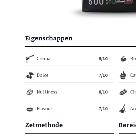
Eigenschappen
Crema
9/10
Bo
Dolce
7/10
Ca
Nuttiness
8/10
Ch
Flavour
7/10
Ar
Zetmethode
Berei