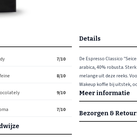
Details
De Espresso Classico "Seice
dy
7/10
arabica, 40% robusta. Ster
feine
8/10
melange uit deze reeks. Voor
Wakeup koffie bij uitstek, 
ocolately
9/10
Meer informatie
oma
7/10
Bezorgen & Retou
dwijze