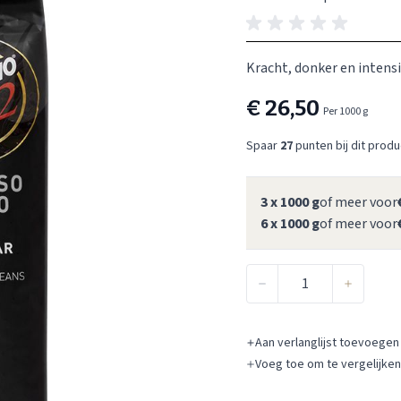
Kracht, donker en intens
€ 26,50
Per 1000 g
Spaar
27
punten bij dit produ
3 x 1000 g
of meer voor
6 x 1000 g
of meer voor
Aantal
Aan verlanglijst toevoegen
Voeg toe om te vergelijken