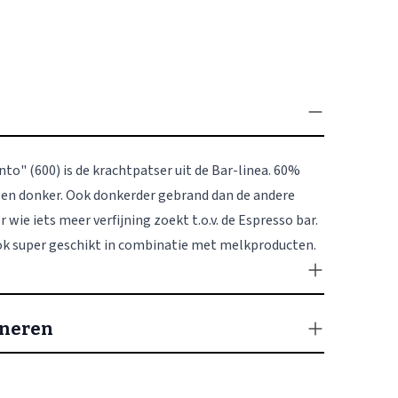
nto" (600) is de krachtpatser uit de Bar-linea. 60%
k en donker. Ook donkerder gebrand dan de andere
 wie iets meer verfijning zoekt t.o.v. de Espresso bar.
ook super geschikt in combinatie met melkproducten.
rneren