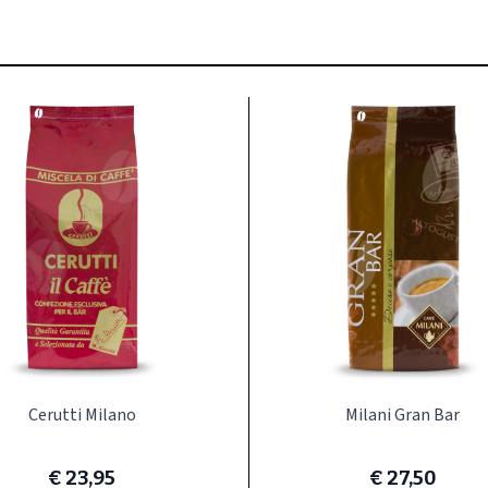
ijk met de tabtoets. U kunt de carrousel overslaan of direct naar
Cerutti Milano
Milani Gran Bar
€ 23,95
€ 27,50