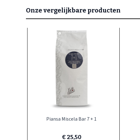
Onze vergelijkbare producten
Navigeren door de elementen van de carrousel is mogel
Druk om carrousel over te slaan
Druk op om naar carrouselnavigatie te gaan
Piansa Miscela Bar 7 + 1
€ 25,50