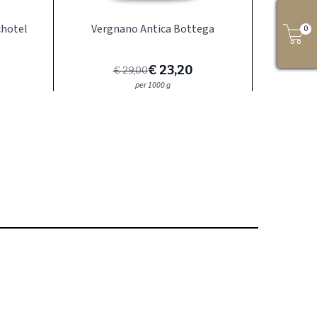
chotel
Vergnano Antica Bottega
V
0
Speciale prijs
€ 23,20
€ 29,00
per 1000 g