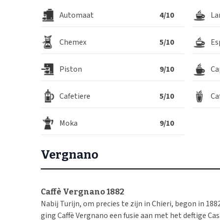
Automaat
4/10
La
Chemex
5/10
Es
Piston
9/10
Ca
Cafetiere
5/10
Ca
Moka
9/10
Vergnano
Caffè Vergnano 1882
Nabij Turijn, om precies te zijn in Chieri, begon in 1
ging Caffè Vergnano een fusie aan met het deftige Ca