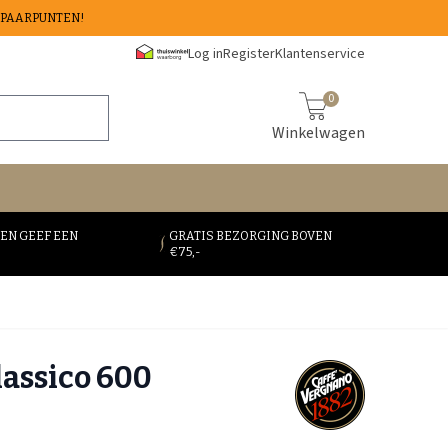
 SPAARPUNTEN!
Log in
Register
Klantenservice
0
Winkelwagen
 EN GEEF EEN
GRATIS BEZORGING BOVEN
€75,-
assico 600