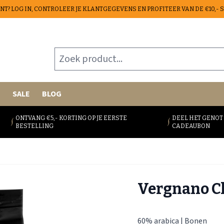
ANT? LOG IN, CONTROLEER JE KLANTGEGEVENS EN PROFITEER VAN DE €10,-
Zoek product...
E
SALE
BLOG
ONTVANG €5,- KORTING OP JE EERSTE
DEEL HET GENOT
BESTELLING
CADEAUBON
Vergnano Cl
60% arabica | Bonen