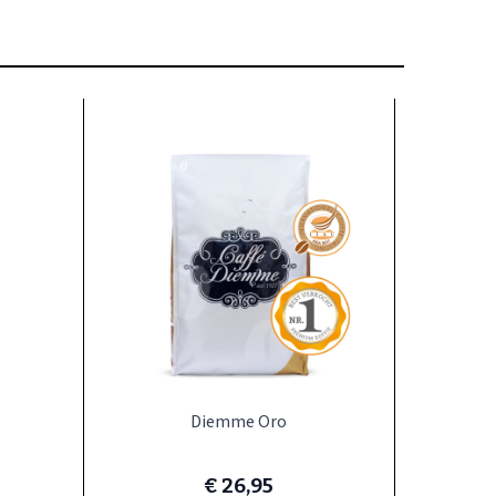
 de carrouselnavigatie gaan met de overslaan links.
Diemme Oro
Cas
€ 26,95